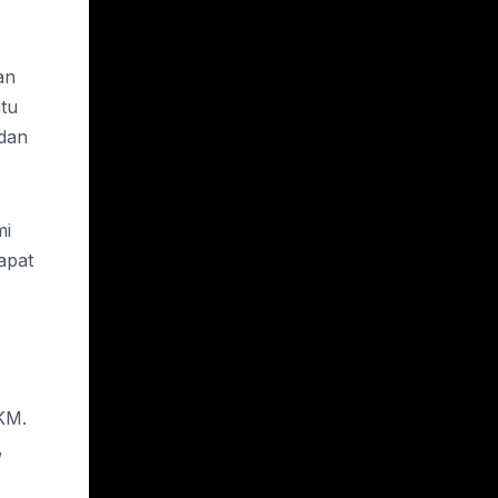
an
tu
 dan
mi
apat
KM.
,