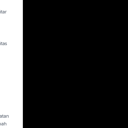
itar
itas
latan
pah