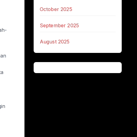
October 2025
September 2025
ah-
August 2025
ian
ta
gin