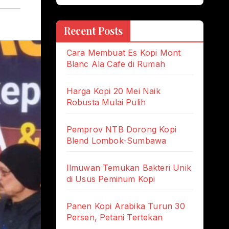
Recent Posts
Cara Membuat Es Kopi Mont
Blanc Ala Cafe di Rumah
Harga Kopi 20 Mei Naik
Robusta Mulai Pulih
Pemprov NTB Dorong Kopi
Blend Lombok-Sumbawa
Ilmuwan Temukan Bakteri Unik
di Usus Peminum Kopi
Panen Kopi Arabika Turun 30
Persen, Petani Tertekan