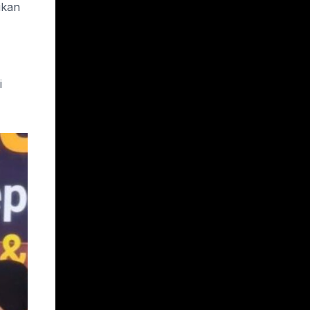
ikan
i