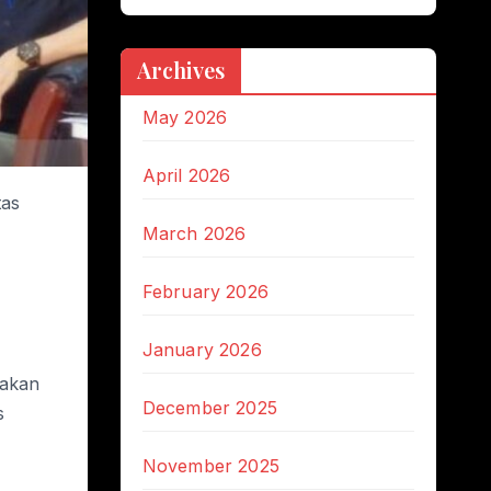
Archives
May 2026
April 2026
tas
March 2026
February 2026
January 2026
 akan
December 2025
s
November 2025