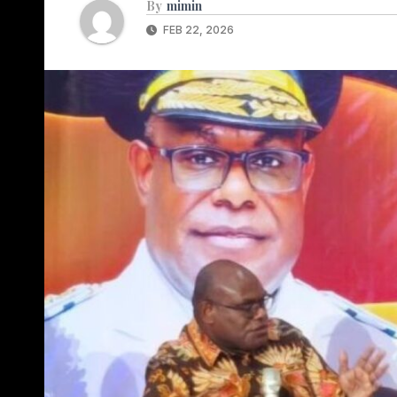
By
mimin
FEB 22, 2026