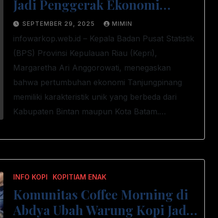
Jadi Penggerak Ekonomi
Tanjungpinang, Sensus
SEPTEMBER 29, 2025
MIMIN
Ekonomi 2026 Siap Digelar
infowarkop.web.id – Kepala Badan Pusat Statistik
(BPS) Provinsi Kepulauan Riau (Kepri),
Margaretha Ari Anggorowati, menegaskan
bahwa pertumbuhan ekonomi Tanjungpinang
memiliki karakteristik unik yang berbeda dari
Kabupaten Bintan maupun Kota Batam.…
INFO KOPI
KOPITIAM ENAK
Komunitas Coffee Morning di
Abdya Ubah Warung Kopi Jadi