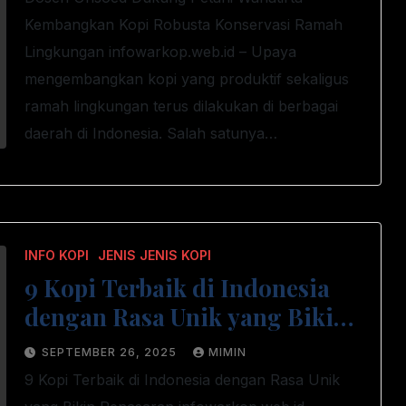
Kembangkan Kopi Robusta Konservasi Ramah
Lingkungan infowarkop.web.id – Upaya
mengembangkan kopi yang produktif sekaligus
ramah lingkungan terus dilakukan di berbagai
daerah di Indonesia. Salah satunya…
INFO KOPI
JENIS JENIS KOPI
9 Kopi Terbaik di Indonesia
dengan Rasa Unik yang Bikin
Penasaran, Sudah Pernah
SEPTEMBER 26, 2025
MIMIN
Coba?
9 Kopi Terbaik di Indonesia dengan Rasa Unik