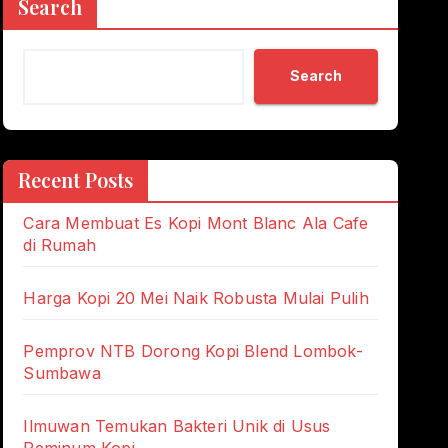
Search
Search
Recent Posts
Cara Membuat Es Kopi Mont Blanc Ala Cafe
di Rumah
Harga Kopi 20 Mei Naik Robusta Mulai Pulih
Pemprov NTB Dorong Kopi Blend Lombok-
Sumbawa
Ilmuwan Temukan Bakteri Unik di Usus
Peminum Kopi