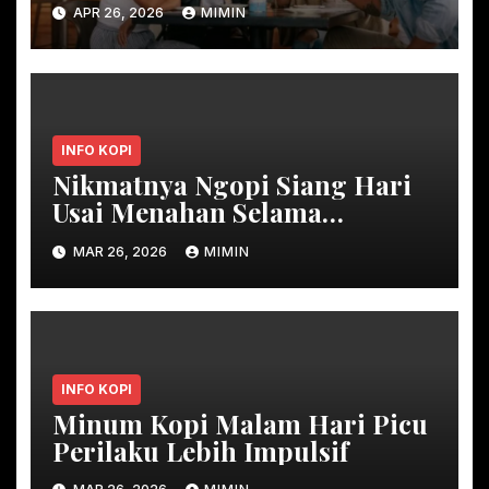
APR 26, 2026
MIMIN
INFO KOPI
Nikmatnya Ngopi Siang Hari
Usai Menahan Selama
Ramadan
MAR 26, 2026
MIMIN
INFO KOPI
Minum Kopi Malam Hari Picu
Perilaku Lebih Impulsif