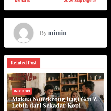
Menarik
2026 Siap Digelar
By
mimin
Related Post
INFO KOPI
Makna Nongkrong bagi Gen Z
Lebih dari Sekadar Kopi