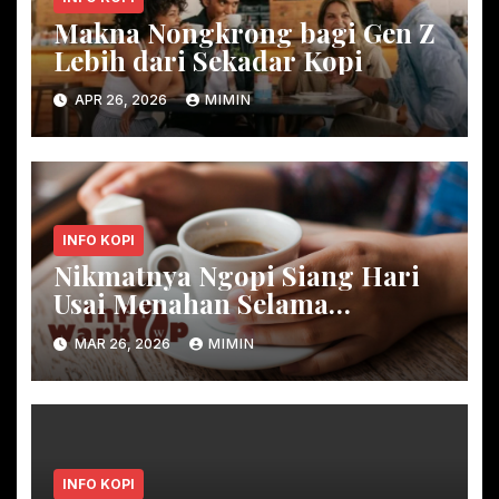
Makna Nongkrong bagi Gen Z
Lebih dari Sekadar Kopi
APR 26, 2026
MIMIN
INFO KOPI
Nikmatnya Ngopi Siang Hari
Usai Menahan Selama
Ramadan
MAR 26, 2026
MIMIN
INFO KOPI