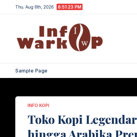
Skip
Thu. Aug 6th, 2026
8:51:24 PM
to
content
Sample Page
INFO KOPI
Toko Kopi Legendar
hingga Arabika Pr