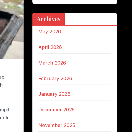
Archives
May 2026
April 2026
March 2026
ap
February 2026
ah
January 2026
mpil
December 2025
nti.
November 2025