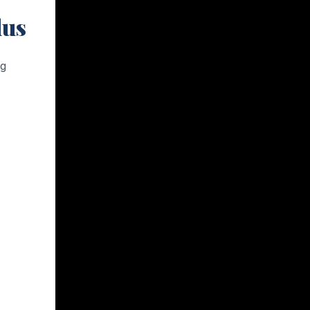
lus
ng