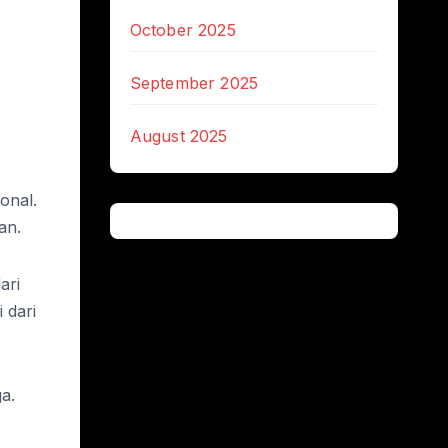
October 2025
September 2025
August 2025
onal.
an.
ari
 dari
a.