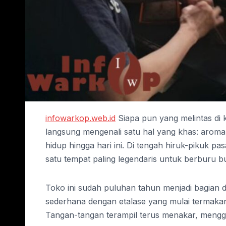
infowarkop.web.id
Siapa pun yang melintas di
langsung mengenali satu hal yang khas: aroma
hidup hingga hari ini. Di tengah hiruk-pikuk pa
satu tempat paling legendaris untuk berburu 
Toko ini sudah puluhan tahun menjadi bagian 
sederhana dengan etalase yang mulai termakan u
Tangan-tangan terampil terus menakar, menggi