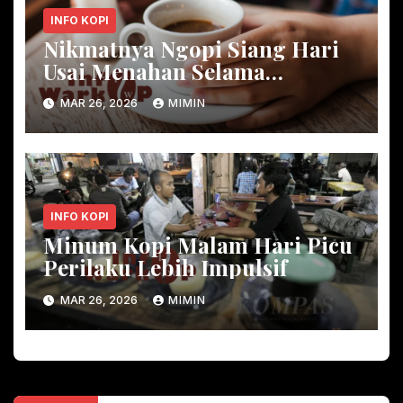
INFO KOPI
Nikmatnya Ngopi Siang Hari
Usai Menahan Selama
Ramadan
MAR 26, 2026
MIMIN
INFO KOPI
Minum Kopi Malam Hari Picu
Perilaku Lebih Impulsif
MAR 26, 2026
MIMIN