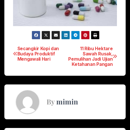
Post
Secangkir Kopi dan
11 Ribu Hektare
Budaya Produktif
Sawah Rusak,
Mengawali Hari
Pemulihan Jadi Ujian
navigation
Ketahanan Pangan
By
mimin