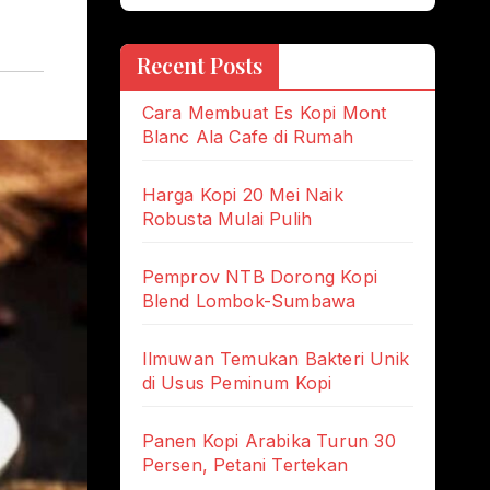
Recent Posts
Cara Membuat Es Kopi Mont
Blanc Ala Cafe di Rumah
Harga Kopi 20 Mei Naik
Robusta Mulai Pulih
Pemprov NTB Dorong Kopi
Blend Lombok-Sumbawa
Ilmuwan Temukan Bakteri Unik
di Usus Peminum Kopi
Panen Kopi Arabika Turun 30
Persen, Petani Tertekan