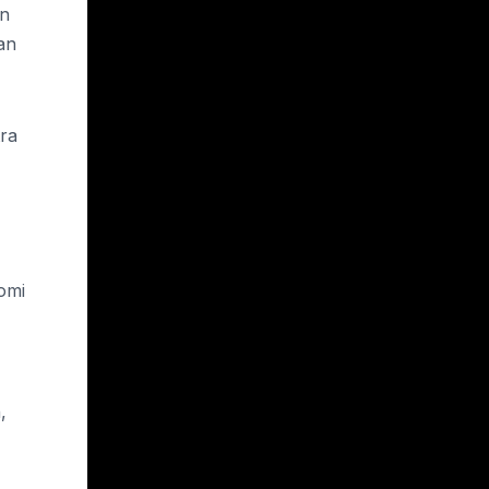
an
an
tra
omi
,