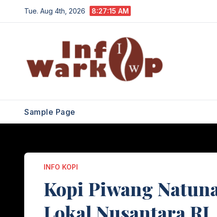
Skip
Tue. Aug 4th, 2026
8:27:16 AM
to
content
Sample Page
INFO KOPI
Kopi Piwang Natuna
Lokal Nusantara RI