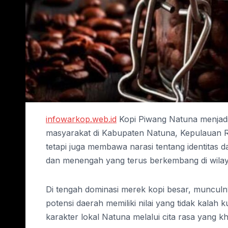
infowarkop.web.id
Kopi Piwang Natuna menjadi 
masyarakat di Kabupaten Natuna, Kepulauan 
tetapi juga membawa narasi tentang identitas d
dan menengah yang terus berkembang di wilay
Di tengah dominasi merek kopi besar, munculn
potensi daerah memiliki nilai yang tidak kalah 
karakter lokal Natuna melalui cita rasa yang k