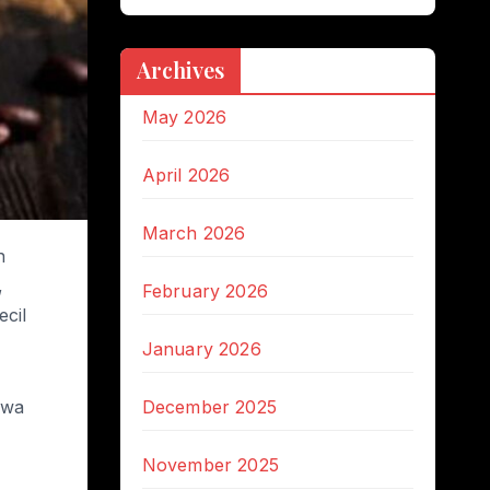
Archives
May 2026
April 2026
March 2026
n
,
February 2026
ecil
January 2026
hwa
December 2025
November 2025