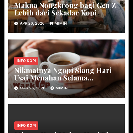
Makna Nongkrong bagi Gen Z
Lebih dari Sekadar Kopi
APR 26, 2026
MIMIN
INFO KOPI
Nikmatnya Ngopi Siang Hari
Usai Menahan Selama
Ramadan
MAR 26, 2026
MIMIN
INFO KOPI