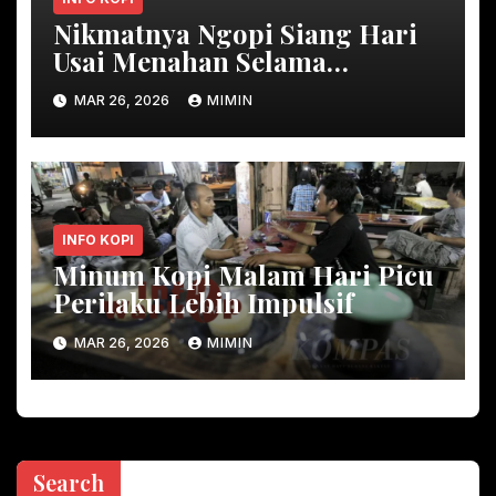
Nikmatnya Ngopi Siang Hari
Usai Menahan Selama
Ramadan
MAR 26, 2026
MIMIN
INFO KOPI
Minum Kopi Malam Hari Picu
Perilaku Lebih Impulsif
MAR 26, 2026
MIMIN
Search