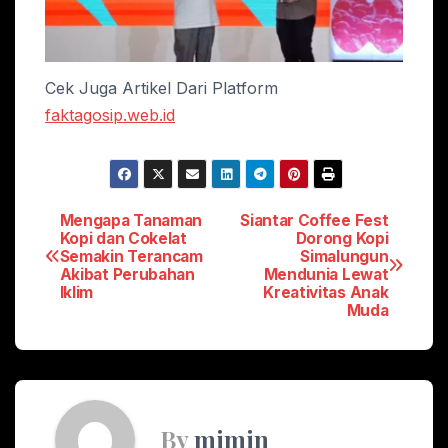
Cek Juga Artikel Dari Platform
faktagosip.web.id
Post
Mengapa Tanaman
Siantar Coffee Fest
Kopi dan Cokelat
Dorong Kopi
Semakin Terancam
Simalungun
navigation
Akibat Perubahan
Mendunia Lewat
Iklim
Kreativitas Anak
Muda
By
mimin