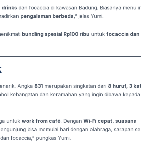
 drinks
dan focaccia di kawasan Badung. Biasanya menu in
ghadirkan
pengalaman berbeda
,” jelas Yumi.
menikmati
bundling spesial Rp100 ribu
untuk
focaccia dan
k
enarik. Angka
831
merupakan singkatan dari
8 huruf, 3 kat
 simbol kehangatan dan keramahan yang ingin dibawa kepada
uga untuk
work from café
. Dengan
Wi-Fi cepat, suasana
pengunjung bisa memulai hari dengan olahraga, sarapan se
dan focaccia,” pungkas Yumi.