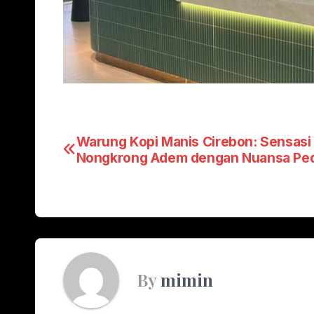
Post
Warung Kopi Manis Cirebon: Sensasi
Nongkrong Adem dengan Nuansa Pe
navigation
By
mimin