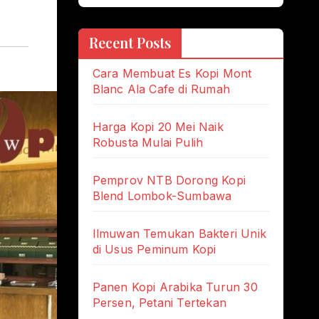
Recent Posts
Cara Membuat Es Kopi Mont
Blanc Ala Cafe di Rumah
Harga Kopi 20 Mei Naik
Robusta Mulai Pulih
Pemprov NTB Dorong Kopi
Blend Lombok-Sumbawa
Ilmuwan Temukan Bakteri Unik
di Usus Peminum Kopi
Panen Kopi Arabika Turun 30
Persen, Petani Tertekan