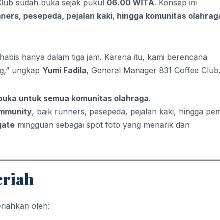
 Club sudah buka sejak pukul
06.00 WITA
. Konsep ini
ners, pesepeda, pejalan kaki, hingga komunitas olahrag
habis hanya dalam tiga jam. Karena itu, kami berencana
g,” ungkap
Yumi Fadila
, General Manager 831 Coffee Club
rbuka untuk semua komunitas olahraga
.
ommunity
, baik runners, pesepeda, pejalan kaki, hingga pe
gate
mingguan sebagai spot foto yang menarik dan
eriah
riahkan oleh: