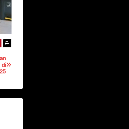
dan
 di
25