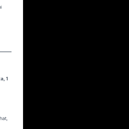
i
a, 1
hat,