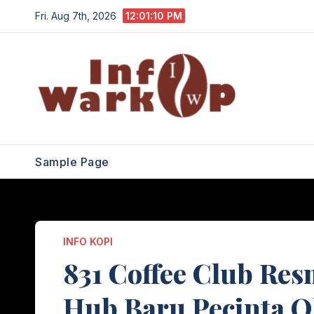
Skip
Fri. Aug 7th, 2026
12:01:11 PM
to
content
Sample Page
INFO KOPI
831 Coffee Club Res
Hub Baru Pecinta Ol