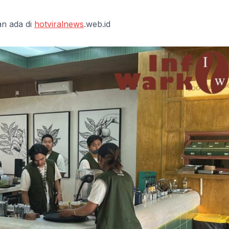
an ada di
hotviralnews
.web.id