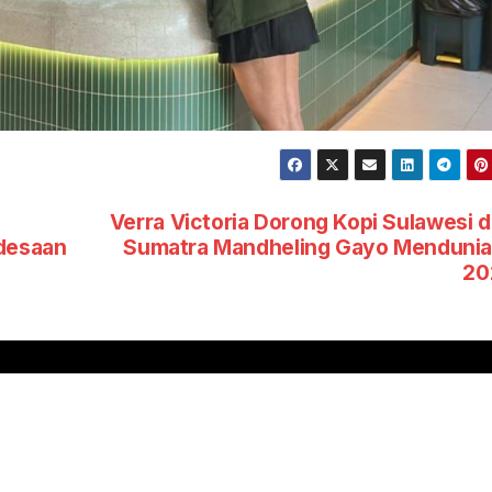
Verra Victoria Dorong Kopi Sulawesi 
desaan
Sumatra Mandheling Gayo Mendunia
20