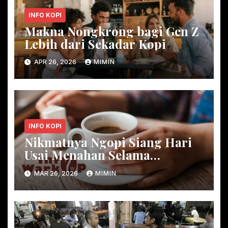
INFO KOPI
Makna Nongkrong bagi Gen Z
Lebih dari Sekadar Kopi
APR 26, 2026
MIMIN
INFO KOPI
Nikmatnya Ngopi Siang Hari
Usai Menahan Selama
Ramadan
MAR 26, 2026
MIMIN