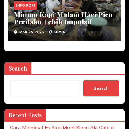
INFO KOPI
Minum Kopi Malam Hari Picu
Perilaku Lebih Impulsif
MAR 26, 2026
MIMIN
Search
Search
Recent Posts
Cara Membuat Es Kopi Mont Blanc Ala Cafe di