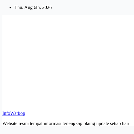
Skip
Thu. Aug 6th, 2026
to
content
InfoWarkop
Website resmi tempat informasi terlengkap plaing update setiap hari