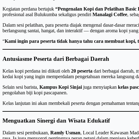
Kegiatan perdana bertajuk
“Pengenalan Kopi dan Pelatihan Basic 
profesional asal Bulukumba sekaligus pendiri
Manalagi Coffee
, seb
Dalam sesi pelatihan, para peserta diajak mengenal dasar-dasar meraci
berlangsung santai, hangat, dan interaktif — dengan aroma kopi ya
“
Kami ingin para peserta tidak hanya tahu cara membuat kopi, te
Antusiasme Peserta dari Berbagai Daerah
Kelas kopi perdana ini diikuti oleh
20 peserta
dari berbagai daerah, m
kedai kopi yang ingin memperdalam pengetahuan mereka langsung dar
Selain sesi barista,
Kampus Kopi Sinjai
juga menyiapkan
kelas pas
pengolahan biji kopi pascapanen.
Kelas lanjutan ini akan membekali peserta dengan pemahaman tenta
Menguatkan Sinergi dan Wisata Edukatif
Dalam sesi pembukaan,
Ramly Usman
, Local Leader Kawasan Maday
rasa. Ia juga menyoroti pentingnya peran petani dalam menjaga keberl