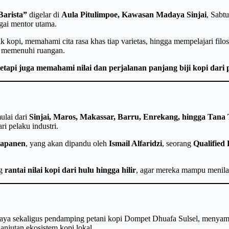
Barista”
digelar di
Aula Pitulimpoe, Kawasan Madaya Sinjai
, Sabt
agai mentor utama.
k kopi, memahami cita rasa khas tiap varietas, hingga mempelajari filos
ng memenuhi ruangan.
tapi juga memahami nilai dan perjalanan panjang biji kopi dari p
ulai dari
Sinjai, Maros, Makassar, Barru, Enrekang, hingga Tana 
i pelaku industri.
capanen
, yang akan dipandu oleh
Ismail Alfaridzi
, seorang
Qualified 
ng
rantai nilai kopi dari hulu hingga hilir
, agar mereka mampu menilai
a sekaligus pendamping petani kopi Dompet Dhuafa Sulsel, menyampaik
anjutan ekosistem kopi lokal.