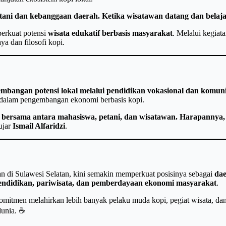
petani dan kebanggaan daerah. Ketika wisatawan datang dan bela
erkuat potensi
wisata edukatif berbasis masyarakat
. Melalui kegiat
a dan filosofi kopi.
mbangan potensi lokal melalui pendidikan vokasional dan komuni
or dalam pengembangan ekonomi berbasis kopi.
ajar bersama antara mahasiswa, petani, dan wisatawan. Harapann
ujar
Ismail Alfaridzi
.
lan di Sulawesi Selatan, kini semakin memperkuat posisinya sebagai
dae
endidikan, pariwisata, dan pemberdayaan ekonomi masyarakat
.
mitmen melahirkan lebih banyak pelaku muda kopi, pegiat wisata, dan
dunia. ☕